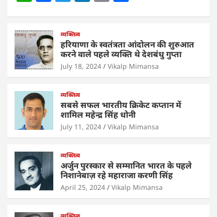
h
a
w
n
m
h
at
c
itt
k
ai
ar
s
e
व्यक्तित्व
er
e
l
e
हरियाणा के स्वतंत्रता आंदोलन की शुरुआत
A
b
dI
करने वाले पहले व्यक्ति थे देशबंधु गुप्ता
p
o
n
July 18, 2024
Vikalp Mimansa
p
o
व्यक्तित्व
k
सबसे सफल भारतीय क्रिकेट कप्तान में
शामिल महेन्द्र सिंह धोनी
July 11, 2024
Vikalp Mimansa
व्यक्तित्व
अर्जुन पुरस्कार से सम्मानित भारत के पहले
निशानेबाज़ रहे महाराजा करणी सिंह
April 25, 2024
Vikalp Mimansa
व्यक्तित्व