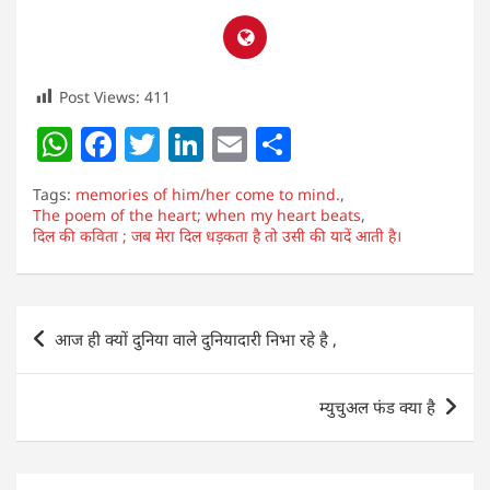
Post Views:
411
W
F
T
Li
E
S
h
a
w
n
m
h
Tags:
memories of him/her come to mind.
,
at
c
itt
k
ai
ar
The poem of the heart; when my heart beats
,
दिल की कविता ; जब मेरा दिल धड़कता है तो उसी की यादें आती है।
s
e
er
e
l
e
A
b
dI
p
o
n
Post
आज ही क्यों दुनिया वाले दुनियादारी निभा रहे है ,
p
o
navigation
k
म्युचुअल फंड क्या है