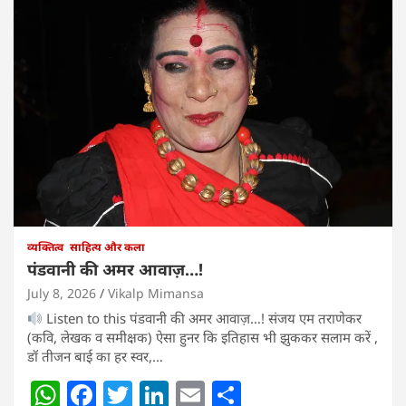
व्यक्तित्व
साहित्य और कला
पंडवानी की अमर आवाज़…!
July 8, 2026
Vikalp Mimansa
Listen to this पंडवानी की अमर आवाज़…! संजय एम तराणेकर
(कवि, लेखक व समीक्षक) ऐसा हुनर कि इतिहास भी झुककर सलाम करें ,
डॉ तीजन बाई का हर स्वर,…
W
F
T
Li
E
S