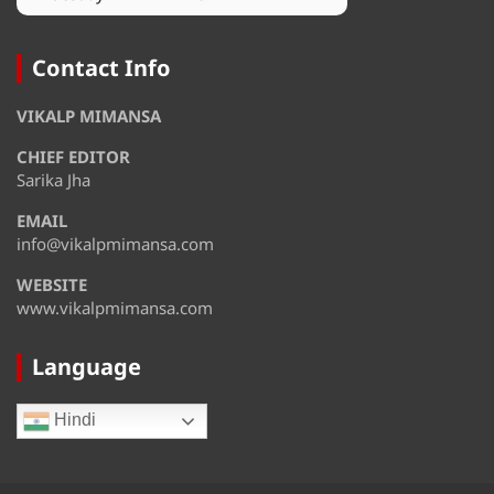
August 12
37°
27°
Wednesday
Contact Info
August 13
37°
31°
VIKALP MIMANSA
Thursday
CHIEF EDITOR
August 14
36°
31°
Friday
Sarika Jha
EMAIL
August 15
35°
31°
Saturday
info@vikalpmimansa.com
WEBSITE
www.vikalpmimansa.com
Language
Hindi