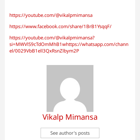
https://youtube.com/@vikalpmimansa
https://www.facebook.com/share/1BrB1YsqqF/
https://youtube.com/@vikalpmimansa?
si=MWVlS9cTdOmMhB1whttps://whatsapp.com/chann
el/0029VbB1ell3QxRsnZlbym2P
Vikalp Mimansa
See author's posts