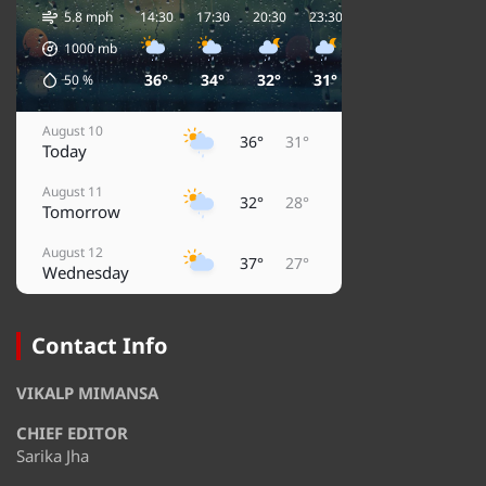
5.8 mph
14:30
17:30
20:30
23:30
02:30
05:30
0
1000
mb
36°
34°
32°
31°
30°
29°
50
%
August 10
36°
31°
Today
August 11
32°
28°
Tomorrow
August 12
37°
27°
Wednesday
August 13
36°
32°
Thursday
Contact Info
August 14
36°
31°
VIKALP MIMANSA
Friday
CHIEF EDITOR
August 15
33°
29°
Saturday
Sarika Jha