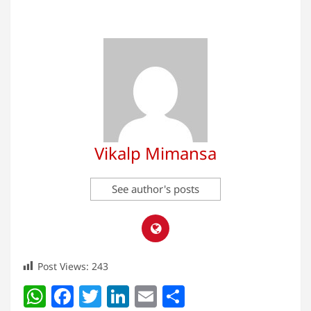
Vikalp Mimansa
See author's posts
Post Views:
243
W
F
T
Li
E
S