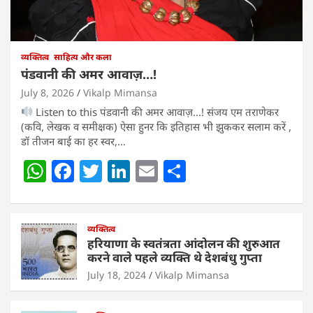
व्यक्तित्व
साहित्य और कला
पंडवानी की अमर आवाज़…!
July 8, 2026
Vikalp Mimansa
Listen to this पंडवानी की अमर आवाज़…! संजय एम तराणेकर
(कवि, लेखक व समीक्षक) ऐसा हुनर कि इतिहास भी झुककर सलाम करें ,
डॉ तीजन बाई का हर स्वर,…
W
F
T
Li
E
S
h
a
w
n
m
h
at
c
itt
k
ai
ar
s
e
व्यक्तित्व
er
e
l
e
हरियाणा के स्वतंत्रता आंदोलन की शुरुआत
A
b
dI
करने वाले पहले व्यक्ति थे देशबंधु गुप्ता
p
o
n
July 18, 2024
Vikalp Mimansa
p
o