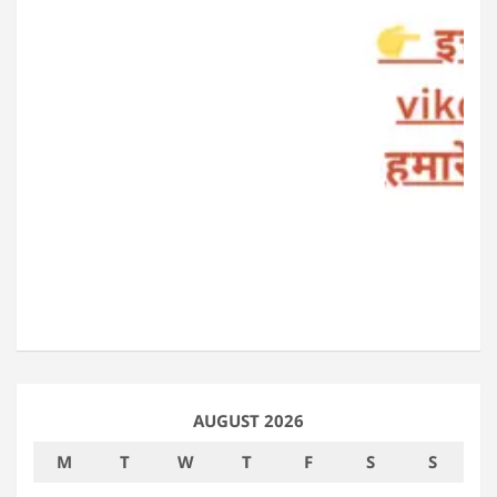
AUGUST 2026
M
T
W
T
F
S
S