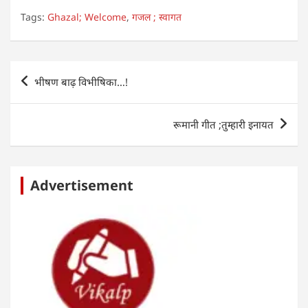
h
a
w
n
m
h
Tags:
Ghazal; Welcome
,
गजल ; स्वागत
at
c
itt
k
ai
ar
s
e
er
e
l
e
A
b
dI
Post
भीषण बाढ़ विभीषिका…!
p
o
n
navigation
p
o
रूमानी गीत ;तुम्हारी इनायत
k
Advertisement