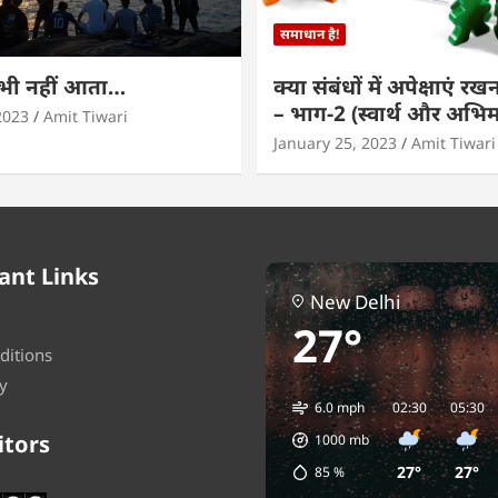
समाधान है!
कभी नहीं आता…
क्या संबंधों में अपेक्षाएं र
– भाग-2 (स्वार्थ और अभि
2023
Amit Tiwari
January 25, 2023
Amit Tiwari
ant Links
New Delhi
27°
ditions
y
6.0 mph
02:30
05:30
itors
1000
mb
27°
27°
85
%