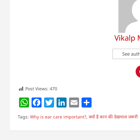
Vikalp
See auth
Post Views:
470
W
F
T
Li
E
S
h
a
w
n
m
h
Tags:
Why is ear care important?
,
क्यों है कान की देखभाल जरूरी
at
c
itt
k
ai
ar
s
e
er
e
l
e