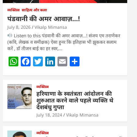
व्यक्तित्व
साहित्य और कला
पंडवानी की अमर आवाज़…!
July 8, 2026
Vikalp Mimansa
Listen to this पंडवानी की अमर आवाज़…! संजय एम तराणेकर
(कवि, लेखक व समीक्षक) ऐसा हुनर कि इतिहास भी झुककर सलाम
करें , डॉ तीजन बाई का हर स्वर,…
W
F
T
Li
E
S
h
a
w
n
m
h
at
c
itt
k
ai
ar
s
e
व्यक्तित्व
er
e
l
e
हरियाणा के स्वतंत्रता आंदोलन की
A
b
dI
शुरुआत करने वाले पहले व्यक्ति थे
देशबंधु गुप्ता
p
o
n
July 18, 2024
Vikalp Mimansa
p
o
k
व्यक्तित्व