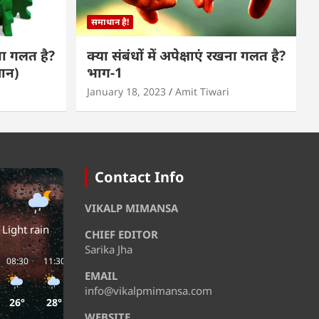
समाधान है!
खना गलत है?
क्या संबंधों में अपेक्षाएं रखना गलत है?
मान)
भाग-1
January 18, 2023
Amit Tiwari
Contact Info
VIKALP MIMANSA
Light rain
CHIEF EDITOR
Sarika Jha
08:30
11:30
14:30
17:30
20:30
23:30
EMAIL
info@vikalpmimansa.com
26°
28°
31°
29°
29°
28°
WEBSITE