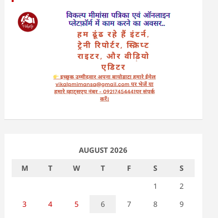
AUGUST 2026
M
T
W
T
F
S
S
1
2
3
4
5
6
7
8
9