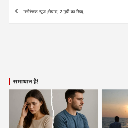
A
b
dI
Post
p
o
n
मनोरंजक न्यूज ;सैयारा, 2 मूवी का रिव्यू
navigation
p
o
k
समाधान है!