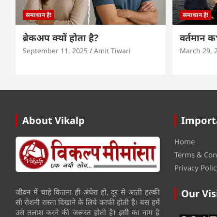
समाधान है!
समाधान है!
ब्रेकअप क्यों होता है?
वर्तमान 
September 11, 2025
Amit Tiwari
March 29, 
About Vikalp
Import
Home
Terms & Con
Privacy Polic
जीवन में चाहे कितना ही अंधेरा हो, दूर से आती हल्की
Our Vis
सी रोशनी रास्ता दिखाने के लिये काफी होती है। बस हमें
उसे तलाश करने की जरूरत होती है। इसी का नाम है