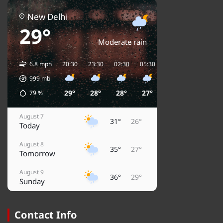
New Delhi
29°
Moderate rain
6.8 mph
20:30
23:30
02:30
05:30
08:30
11:30
1
999
mb
29°
28°
28°
27°
30°
33°
79
%
August 7
31°
26°
Today
August 8
35°
27°
Tomorrow
August 9
36°
29°
Sunday
August 10
38°
29°
Monday
Contact Info