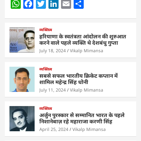
W
F
T
Li
E
S
h
a
w
n
m
h
at
c
itt
k
ai
ar
s
e
व्यक्तित्व
er
e
l
e
हरियाणा के स्वतंत्रता आंदोलन की शुरुआत
A
b
dI
करने वाले पहले व्यक्ति थे देशबंधु गुप्ता
p
o
n
July 18, 2024
Vikalp Mimansa
p
o
व्यक्तित्व
k
सबसे सफल भारतीय क्रिकेट कप्तान में
शामिल महेन्द्र सिंह धोनी
July 11, 2024
Vikalp Mimansa
व्यक्तित्व
अर्जुन पुरस्कार से सम्मानित भारत के पहले
निशानेबाज़ रहे महाराजा करणी सिंह
April 25, 2024
Vikalp Mimansa