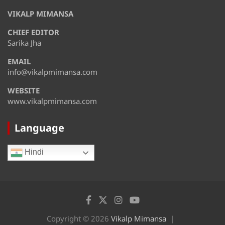
August 11
32°
28°
VIKALP MIMANSA
Tuesday
CHIEF EDITOR
August 12
35°
28°
Wednesday
Sarika Jha
EMAIL
August 13
36°
32°
Thursday
info@vikalpmimansa.com
WEBSITE
www.vikalpmimansa.com
Language
Hindi
Copyright © 2026
Vikalp Mimansa