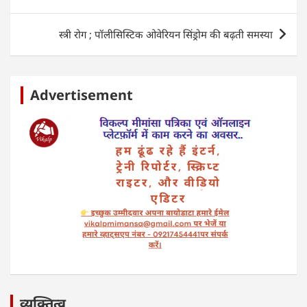
p
o
n
navigation
p
o
स्त्री रोग ; पॉलीसिस्टिक ओवेरियन सिंड्रोम की बढ़ती समस्या
k
Advertisement
व्यक्तित्व