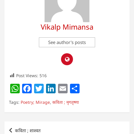
Vikalp Mimansa
See author's posts
Post Views:
516
W
F
T
Li
E
S
h
a
w
n
m
h
Tags:
Poetry; Mirage
,
कविता ; मृगतृष्णा
at
c
itt
k
ai
ar
s
e
er
e
l
e
A
b
dI
Post
कविता ; शाश्वत