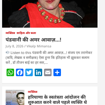
व्यक्तित्व
साहित्य और कला
पंडवानी की अमर आवाज़…!
July 8, 2026
Vikalp Mimansa
Listen to this पंडवानी की अमर आवाज़…! संजय एम तराणेकर
(कवि, लेखक व समीक्षक) ऐसा हुनर कि इतिहास भी झुककर सलाम
करें , डॉ तीजन बाई का हर स्वर,…
W
F
T
Li
E
S
h
a
w
n
m
h
at
c
itt
k
ai
ar
s
e
व्यक्तित्व
er
e
l
e
हरियाणा के स्वतंत्रता आंदोलन की
A
b
dI
शुरुआत करने वाले पहले व्यक्ति थे