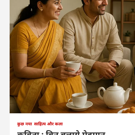
कुछ नया
साहित्य और कला
कविता ; बिन बुलाये मेहमान