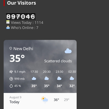
Our Visitors
Views Today : 1114
Who's Online : 7
New Delhi
35°
Scattered clouds
9.1 mph
17:30
20:30
23:30
02:30
05:30
08:30
1
999
mb
35°
35°
34°
32°
31°
32°
45
%
August 9
36°
29°
Today