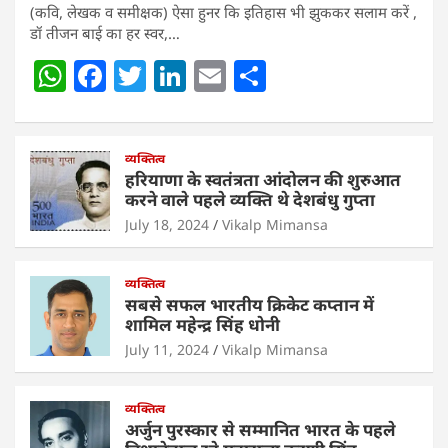
(कवि, लेखक व समीक्षक) ऐसा हुनर कि इतिहास भी झुककर सलाम करें ,
डॉ तीजन बाई का हर स्वर,…
W
F
T
Li
E
S
h
a
w
n
m
h
at
c
itt
k
ai
ar
s
e
व्यक्तित्व
er
e
l
e
हरियाणा के स्वतंत्रता आंदोलन की शुरुआत
A
b
dI
करने वाले पहले व्यक्ति थे देशबंधु गुप्ता
p
o
n
July 18, 2024
Vikalp Mimansa
p
o
व्यक्तित्व
k
सबसे सफल भारतीय क्रिकेट कप्तान में
शामिल महेन्द्र सिंह धोनी
July 11, 2024
Vikalp Mimansa
व्यक्तित्व
अर्जुन पुरस्कार से सम्मानित भारत के पहले