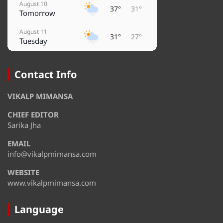
August 10
37°
31°
Tomorrow
August 11
31°
27°
Tuesday
August 12
37°
27°
Wednesday
Contact Info
August 13
37°
31°
VIKALP MIMANSA
Thursday
CHIEF EDITOR
August 14
36°
31°
Friday
Sarika Jha
EMAIL
August 15
35°
31°
Saturday
info@vikalpmimansa.com
WEBSITE
www.vikalpmimansa.com
Language