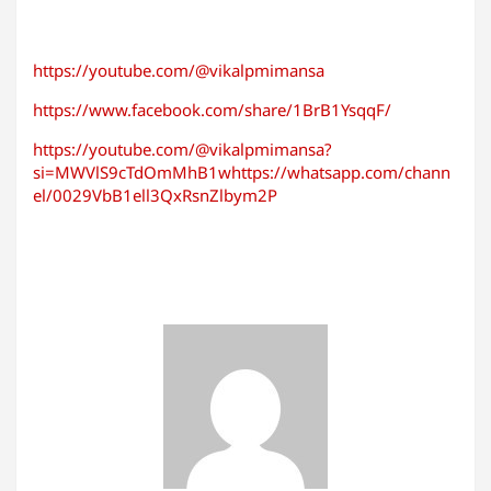
https://youtube.com/@vikalpmimansa
https://www.facebook.com/share/1BrB1YsqqF/
https://youtube.com/@vikalpmimansa?
si=MWVlS9cTdOmMhB1whttps://whatsapp.com/chann
el/0029VbB1ell3QxRsnZlbym2P