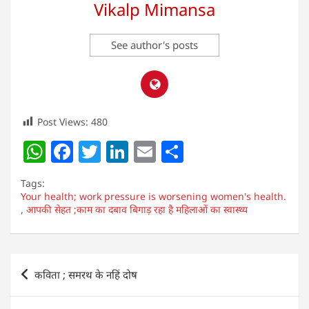
Vikalp Mimansa
See author's posts
Post Views:
480
W
F
T
Li
E
S
h
a
w
n
m
h
Tags:
at
c
itt
k
ai
ar
Your health; work pressure is worsening women's health.
,
आपकी सेहत ;काम का दबाव बिगाड़ रहा है महिलाओं का स्वास्थ्य
s
e
er
e
l
e
A
b
dI
p
o
n
Post
कविता ; समरथ के नहिं दोष
p
o
navigation
k