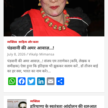
व्यक्तित्व
साहित्य और कला
पंडवानी की अमर आवाज़…!
July 8, 2026
Vikalp Mimansa
पंडवानी की अमर आवाज़…! संजय एम तराणेकर (कवि, लेखक व
समीक्षक) ऐसा हुनर कि इतिहास भी झुककर सलाम करें , डॉ तीजन बाई
का हर स्वर, भारत का नाम करे।…
W
F
T
Li
E
S
h
a
w
n
m
h
at
c
itt
k
ai
ar
s
e
व्यक्तित्व
er
e
l
e
हरियाणा के स्वतंत्रता आंदोलन की शुरुआत