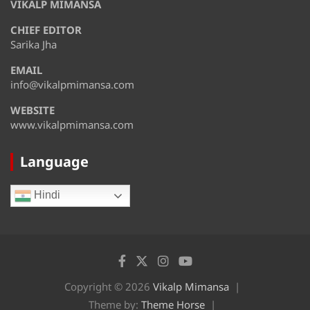
VIKALP MIMANSA
Thursday
CHIEF EDITOR
August 14
36°
31°
Friday
Sarika Jha
EMAIL
August 15
35°
31°
Saturday
info@vikalpmimansa.com
WEBSITE
www.vikalpmimansa.com
Language
Hindi
Copyright © 2026
Vikalp Mimansa
Theme by:
Theme Horse