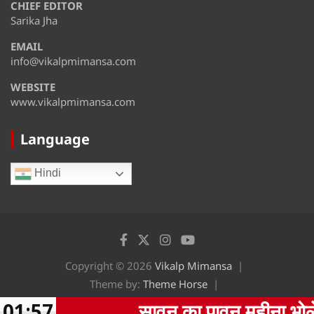
CHIEF EDITOR
August 15
35°
31°
Saturday
Sarika Jha
EMAIL
August 16
32°
28°
Sunday
info@vikalpmimansa.com
WEBSITE
www.vikalpmimansa.com
Language
Hindi
Copyright © 2026
Vikalp Mimansa
Theme by:
Theme Horse
Proudly Powered by:
WordPress
01:57
सावन का पावन महीना भोलेनाथ की पूजा