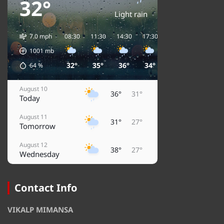
32°
Light rain
7.0 mph
08:30
11:30
14:30
17:30
20:30
23:30
0
1001
mb
32°
35°
36°
34°
32°
32°
64
%
August 10
36°
31°
Today
August 11
31°
27°
Tomorrow
August 12
38°
27°
Wednesday
August 13
36°
32°
Thursday
Contact Info
August 14
37°
30°
VIKALP MIMANSA
Friday