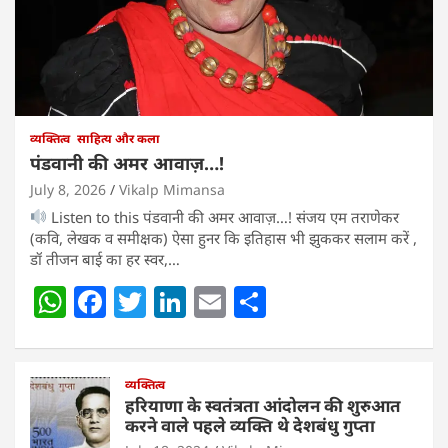
व्यक्तित्व
साहित्य और कला
पंडवानी की अमर आवाज़…!
July 8, 2026
Vikalp Mimansa
Listen to this पंडवानी की अमर आवाज़…! संजय एम तराणेकर
(कवि, लेखक व समीक्षक) ऐसा हुनर कि इतिहास भी झुककर सलाम करें ,
डॉ तीजन बाई का हर स्वर,…
W
F
T
Li
E
S
h
a
w
n
m
h
at
c
itt
k
ai
ar
s
e
व्यक्तित्व
er
e
l
e
हरियाणा के स्वतंत्रता आंदोलन की शुरुआत
A
b
dI
करने वाले पहले व्यक्ति थे देशबंधु गुप्ता