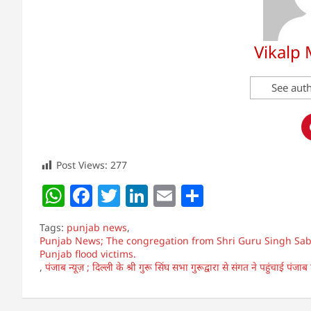
Vikalp
See auth
Post Views:
277
W
F
T
Li
E
S
h
a
w
n
m
h
Tags:
punjab news
,
at
c
itt
k
ai
ar
Punjab News; The congregation from Shri Guru Singh Sabha
Punjab flood victims.
s
e
er
e
l
e
,
पंजाब न्यूज़ ; दिल्ली के श्री गुरू सिंघ सभा गुरूद्वारा से संगत ने पहुंचाई पंजाब
A
b
dI
p
o
n