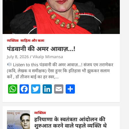
व्यक्तित्व
साहित्य और कला
पंडवानी की अमर आवाज़…!
July 8, 2026
Vikalp Mimansa
Listen to this पंडवानी की अमर आवाज़…! संजय एम तराणेकर
(कवि, लेखक व समीक्षक) ऐसा हुनर कि इतिहास भी झुककर सलाम
करें , डॉ तीजन बाई का हर स्वर,…
W
F
T
Li
E
S
h
a
w
n
m
h
at
c
itt
k
ai
ar
s
e
व्यक्तित्व
er
e
l
e
हरियाणा के स्वतंत्रता आंदोलन की
A
b
dI
शुरुआत करने वाले पहले व्यक्ति थे